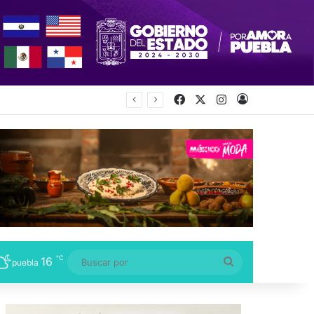
Facebook
X
Instagram
Acceso
s, Niños y Adolescentes
℃
16
Buscar
puebla
por