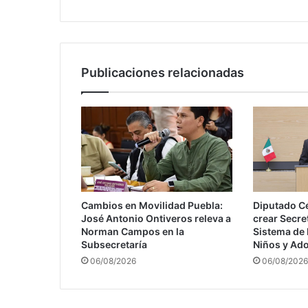
el
legado
de
Casa
del
Publicaciones relacionadas
Sol
Cambios en Movilidad Puebla:
Diputado C
José Antonio Ontiveros releva a
crear Secret
Norman Campos en la
Sistema de 
Subsecretaría
Niños y Ad
06/08/2026
06/08/2026