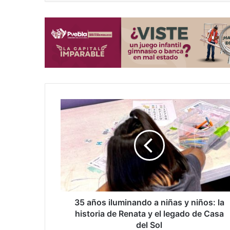
35
años
iluminando
a
niñas
y
niños:
la
historia
de
35 años iluminando a niñas y niños: la
Renata
historia de Renata y el legado de Casa
y
del Sol