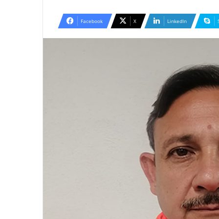
an
email
Facebook
X
LinkedIn