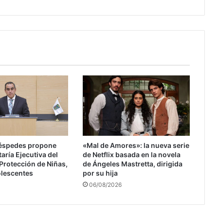
para
el
Bienestar
éspedes propone
«Mal de Amores»: la nueva serie
aría Ejecutiva del
de Netflix basada en la novela
Protección de Niñas,
de Ángeles Mastretta, dirigida
olescentes
por su hija
06/08/2026