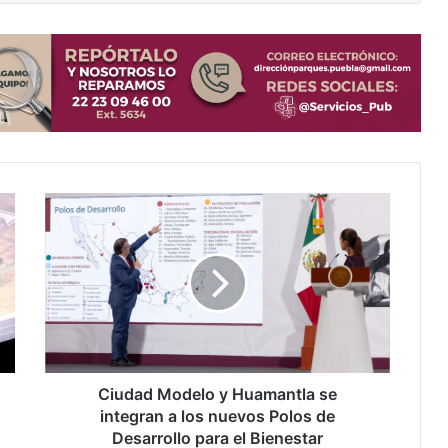
Ciudad
Modelo
y
Huamantla
se
integran
a
los
nuevos
Polos
Ciudad Modelo y Huamantla se
de
integran a los nuevos Polos de
Desarrollo
Desarrollo para el Bienestar