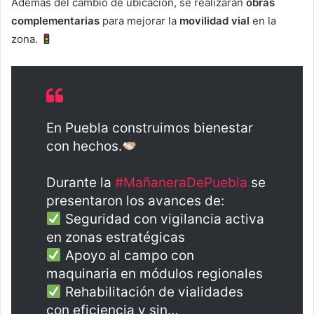
Además del cambio de ubicación, se realizarán
obras
complementarias
para mejorar la
movilidad vial
en la
zona.
En Puebla construimos bienestar
con hechos.
Durante la
#MañaneraDePuebla
se
presentaron los avances de:
Seguridad con vigilancia activa
en zonas estratégicas
Apoyo al campo con
maquinaria en módulos regionales
Rehabilitación de vialidades
con eficiencia y sin…