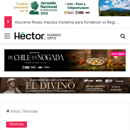
Azucena Rosas impulsa iniciativa para fortalecer el Registro Estatal de Opciones para Educación Superior
Menú
B
Inicio
/
Noticias
Noticias