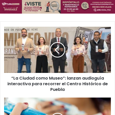
“La
Ciudad
como
Museo”:
lanzan
audioguía
interactiva
para
recorrer
“La Ciudad como Museo”: lanzan audioguía
el
Centro
interactiva para recorrer el Centro Histórico de
Histórico
Puebla
de
Puebla
Si
usas
esta