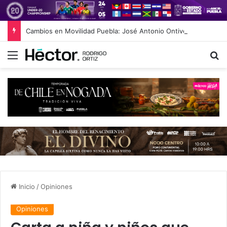
Cambios en Movilidad Puebla: José Antonio Ontiveros releva a Norman Campos en la Subsecretaría
Menú
B
Inicio
/
Opiniones
Opiniones