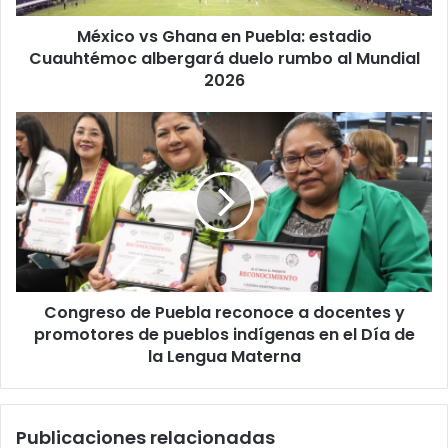
duelo
México vs Ghana en Puebla: estadio
rumbo
al
Cuauhtémoc albergará duelo rumbo al Mundial
Mundial
2026
2026
Congreso
de
Puebla
reconoce
a
docentes
y
promotores
de
Congreso de Puebla reconoce a docentes y
pueblos
indígenas
promotores de pueblos indígenas en el Día de
en
la Lengua Materna
el
Día
de
Publicaciones relacionadas
la