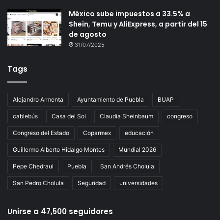
México sube impuestos a 33.5% a
Shein, Temu y AliExpress, a partir del 15
de agosto
31/07/2025
Tags
Alejandro Armenta
Ayuntamiento de Puebla
BUAP
cablebús
Casa del Sol
Claudia Sheinbaum
congreso
Congreso del Estado
Coparmex
educación
Guillermo Alberto Hidalgo Montes
Mundial 2026
Pepe Chedraui
Puebla
San Andrés Cholula
San Pedro Cholula
Seguridad
universidades
Unirse a 47,500 seguidores