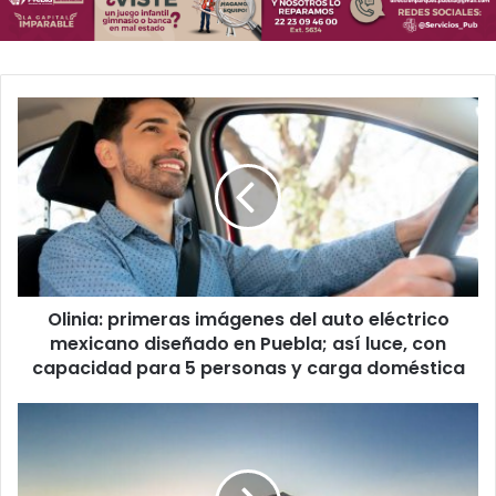
Olinia:
primeras
imágenes
del
auto
eléctrico
mexicano
diseñado
en
Olinia: primeras imágenes del auto eléctrico
Puebla;
así
mexicano diseñado en Puebla; así luce, con
luce,
capacidad para 5 personas y carga doméstica
con
capacidad
Tecate
para
Comuna
5
2026
personas
en