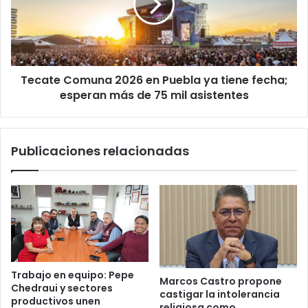
y
Puebla
carga
ya
doméstica
tiene
fecha;
esperan
Tecate Comuna 2026 en Puebla ya tiene fecha;
más
de
esperan más de 75 mil asistentes
75
mil
asistentes
Publicaciones relacionadas
Trabajo en equipo: Pepe
Marcos Castro propone
Chedraui y sectores
castigar la intolerancia
productivos unen
religiosa como