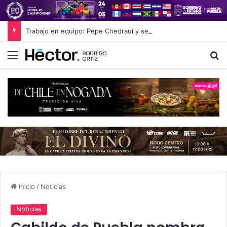
Trabajo en equipo: Pepe Chedraui y sectores productivos unen esfuerzos por la calidad cárnica en Puebla
Menú
B
Inicio
/
Noticias
Noticias