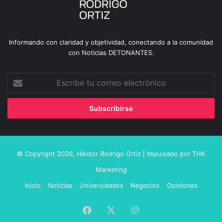
Informando con claridad y objetividad, conectando a la comunidad
con Noticias DETONANTES.
Escribe
tu
correo
electrónico
© Copyright 2026,
Héctor Rodrigo Ortiz
| Impulsado por
THK
Marketing
Inicio
Noticias
Universidades
Negocios
Opiniones
Facebook
X
Instagram