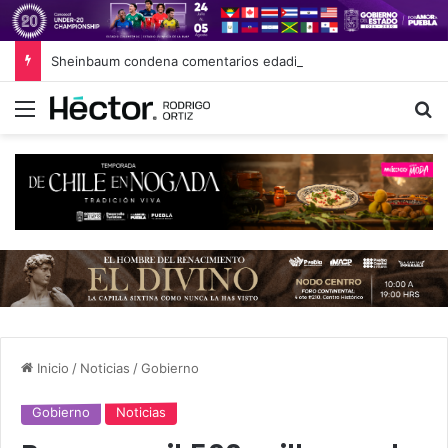
Sheinbaum condena comentarios edadistas de diputadas de Puebla
Menú
B
Inicio
/
Noticias
/
Gobierno
Gobierno
Noticias