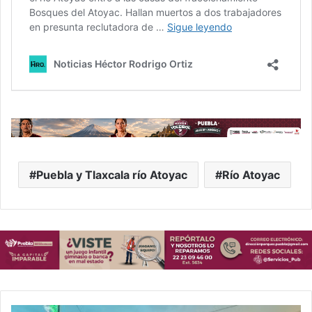
Puebla y Tlaxcala río Atoyac
Río Atoyac
Intensa