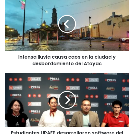
lluvia
causa
caos
en
la
ciudad
y
desbordamiento
Intensa lluvia causa caos en la ciudad y
del
Atoyac
desbordamiento del Atoyac
Estudiantes
UPAEP
desarrollaron
software
del
nanosatélite
Gxiba-
1
para
Estudiantes UPAEP desarrollaron software del
monitorear