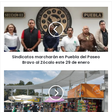
Sindicatos
marcharán
en
Puebla
del
Paseo
Bravo
al
Zócalo
Sindicatos marcharán en Puebla del Paseo
este
29
Bravo al Zócalo este 29 de enero
de
enero
Economía
de
Puebla
cae
1.3%
en
el
tercer