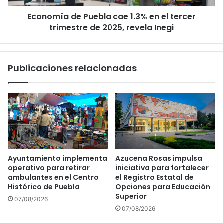
trimestre
Economía de Puebla cae 1.3% en el tercer
de
2025,
trimestre de 2025, revela Inegi
revela
Inegi
Publicaciones relacionadas
Ayuntamiento implementa
Azucena Rosas impulsa
operativo para retirar
iniciativa para fortalecer
ambulantes en el Centro
el Registro Estatal de
Histórico de Puebla
Opciones para Educación
Superior
07/08/2026
07/08/2026