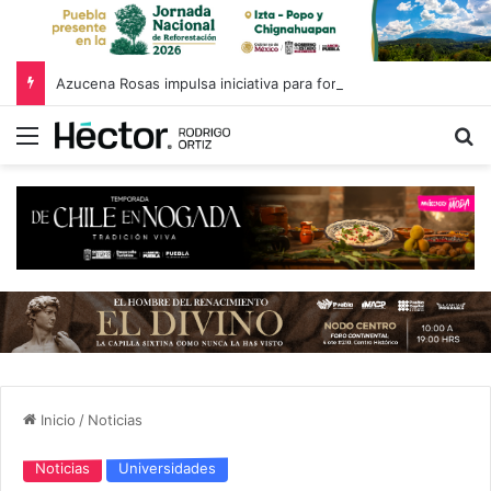
Azucena Rosas impulsa iniciativa para fortalecer el Registro Estatal de Opciones para Educación Superior
Menú
B
Inicio
/
Noticias
Noticias
Universidades