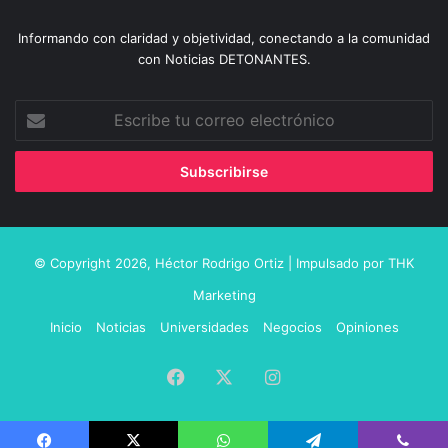
Informando con claridad y objetividad, conectando a la comunidad
con Noticias DETONANTES.
Escribe
tu
correo
electrónico
© Copyright 2026,
Héctor Rodrigo Ortiz
| Impulsado por
THK
Marketing
Inicio
Noticias
Universidades
Negocios
Opiniones
Facebook
X
Instagram