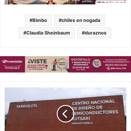
Bimbo
chiles en nogada
Claudia Sheinbaum
duraznos
Puebla
crea
paraestatal
Yankuilotl
para
producir
y