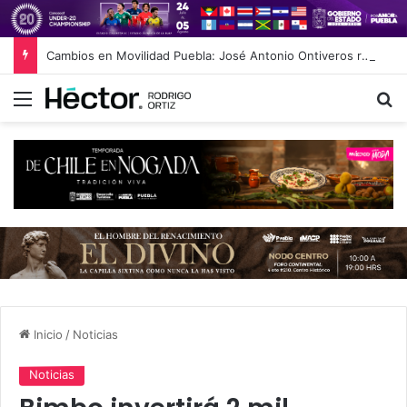
Cambios en Movilidad Puebla: José Antonio Ontiveros releva a Norman Campos en la Subsecretaría
Menú
B
Inicio
/
Noticias
Noticias