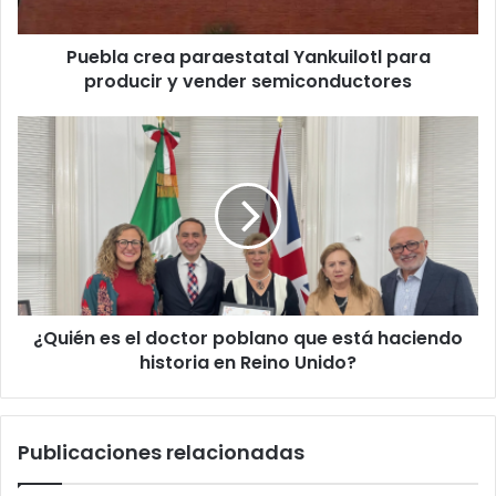
vender
semiconductores
Puebla crea paraestatal Yankuilotl para
producir y vender semiconductores
¿Quién
es
el
doctor
poblano
que
está
haciendo
historia
¿Quién es el doctor poblano que está haciendo
en
Reino
historia en Reino Unido?
Unido?
Publicaciones relacionadas