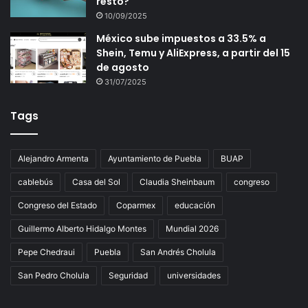
resto?
10/09/2025
México sube impuestos a 33.5% a
Shein, Temu y AliExpress, a partir del 15
de agosto
31/07/2025
Tags
Alejandro Armenta
Ayuntamiento de Puebla
BUAP
cablebús
Casa del Sol
Claudia Sheinbaum
congreso
Congreso del Estado
Coparmex
educación
Guillermo Alberto Hidalgo Montes
Mundial 2026
Pepe Chedraui
Puebla
San Andrés Cholula
San Pedro Cholula
Seguridad
universidades