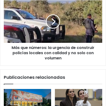
Más
que
números:
la
urgencia
de
construir
policías
locales
Más que números: la urgencia de construir
con
calidad
policías locales con calidad y no solo con
y
volumen
no
solo
con
Publicaciones relacionadas
volumen