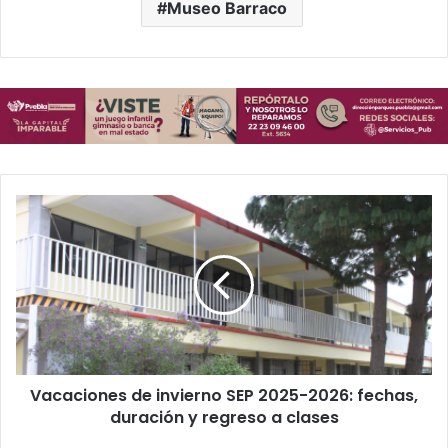
Museo Barraco
Vacaciones
de
invierno
SEP
2025-
2026:
fechas,
duración
y
Vacaciones de invierno SEP 2025-2026: fechas,
regreso
a
duración y regreso a clases
clases