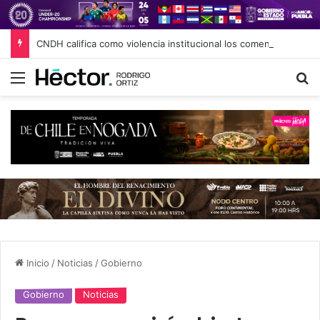
CNDH califica como violencia institucional los comentarios de Nay Salvatori y Grace Palomares
Menú
B
Inicio
/
Noticias
/
Gobierno
Gobierno
Noticias