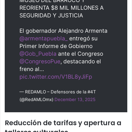
MUSEO DEL BARROCO Y
REORIENTA $8 MIL MILLONES A
SEGURIDAD Y JUSTICIA
El gobernador Alejandro Armenta
@armentapuebla_
entregó su
Primer Informe de Gobierno
@Gob_Puebla
ante el Congreso
@CongresoPue
, destacando el
freno al…
pic.twitter.com/V1BL8yJiFp
— REDAMLO – Defensores de la #4T
(@RedAMLOmx)
December 13, 2025
Reducción de tarifas y apertura a