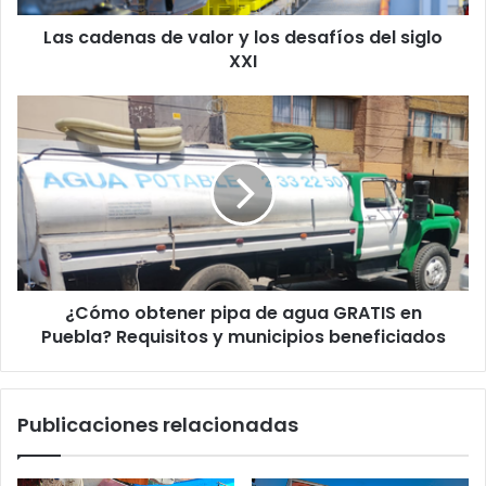
siglo
Las cadenas de valor y los desafíos del siglo
XXI
XXI
¿Cómo
obtener
pipa
de
agua
GRATIS
en
Puebla?
Requisitos
¿Cómo obtener pipa de agua GRATIS en
y
municipios
Puebla? Requisitos y municipios beneficiados
beneficiados
Publicaciones relacionadas