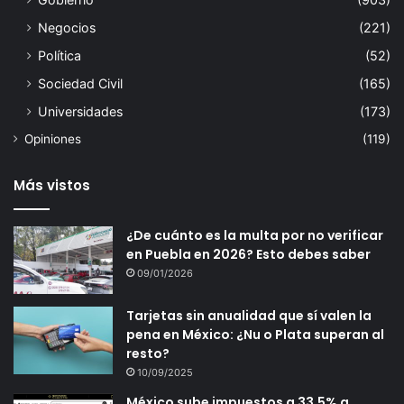
Negocios
(221)
Política
(52)
Sociedad Civil
(165)
Universidades
(173)
Opiniones
(119)
Más vistos
¿De cuánto es la multa por no verificar
en Puebla en 2026? Esto debes saber
09/01/2026
Tarjetas sin anualidad que sí valen la
pena en México: ¿Nu o Plata superan al
resto?
10/09/2025
México sube impuestos a 33.5% a