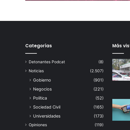
P
e
p
e
C
h
e
d
Categorías
Más vis
r
a
Detonantes Podcat
(8)
u
i
Noticias
(2.507)
Gobierno
(901)
Negocios
(221)
Política
(52)
Sociedad Civil
(165)
Universidades
(173)
Opiniones
(119)