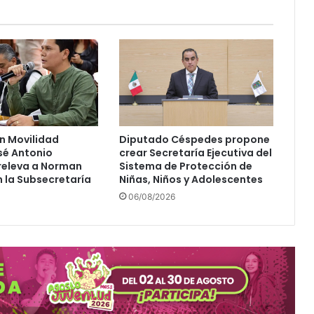
e
t
a
p
a
d
e
C
i
n Movilidad
Diputado Céspedes propone
u
sé Antonio
crear Secretaría Ejecutiva del
d
releva a Norman
Sistema de Protección de
a
 la Subsecretaría
Niñas, Niños y Adolescentes
d
06/08/2026
U
n
i
v
e
r
s
i