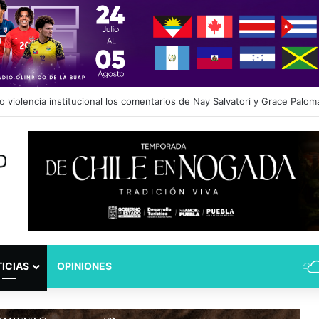
dad Puebla: José Antonio Ontiveros releva a Norman Campos en la Subs
ICIAS
OPINIONES