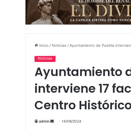
Inicio
/
Noticias
/
Ayuntamiento de Puebla intervien
Noticias
Ayuntamiento 
interviene 17 fa
Centro Históric
admin
S
14/08/2024
e