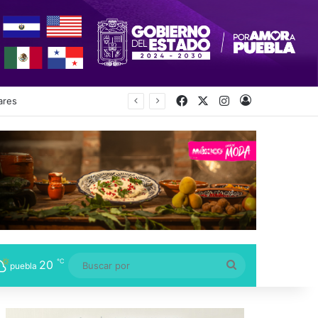
Facebook
X
Instagram
Acceso
ecretaría
℃
20
Buscar
puebla
por