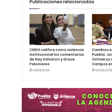
Publicaciones relacionadas
b
l
a
I
n
d
u
s
t
CNDH califica como violencia
Cambios e
r
institucional los comentarios
Puebla: Jo
i
de Nay Salvatori y Grace
Ontiveros 
a
Palomares
Campos en
l
06/08/2026
06/08/2026
r
e
c
i
b
i
ó
a