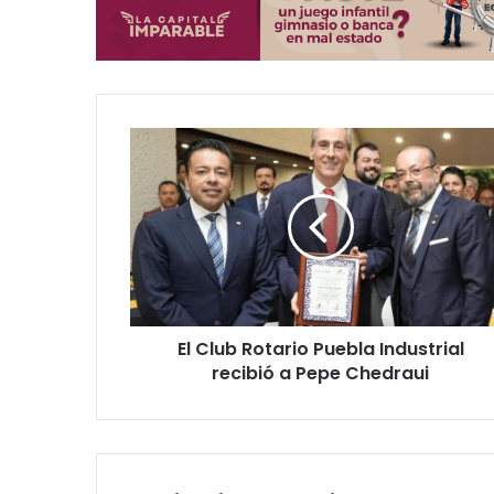
E
l
C
l
u
b
R
o
t
El Club Rotario Puebla Industrial
a
recibió a Pepe Chedraui
r
i
o
P
u
e