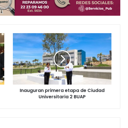
I
n
a
u
g
u
r
a
n
Inauguran primera etapa de Ciudad
p
Universitaria 2 BUAP
r
i
m
e
r
a