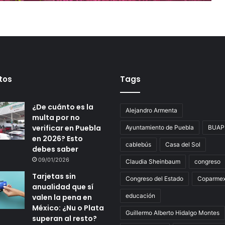
t
a
r
i
a
2
B
U
tos
Tags
A
P
¿De cuánto es la
Alejandro Armenta
multa por no
verificar en Puebla
Ayuntamiento de Puebla
BUAP
en 2026? Esto
cablebús
Casa del Sol
debes saber
09/01/2026
Claudia Sheinbaum
congreso
Tarjetas sin
Congreso del Estado
Coparme
anualidad que sí
educación
valen la pena en
México: ¿Nu o Plata
Guillermo Alberto Hidalgo Montes
superan al resto?