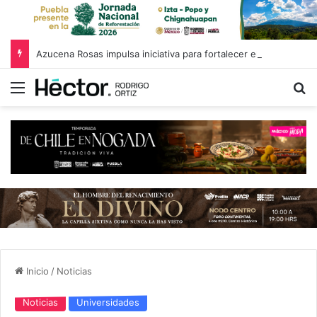
Azucena Rosas impulsa iniciativa para fortalecer el Registro Estatal de Opciones para Educación Superior
Menú
B
Inicio
/
Noticias
Noticias
Universidades