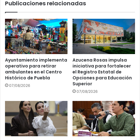
Publicaciones relacionadas
e
m
5
o
0
s
0
e
m
s
i
t
l
e
l
j
o
u
Ayuntamiento implementa
Azucena Rosas impulsa
n
e
operativo para retirar
iniciativa para fortalecer
e
v
ambulantes en el Centro
el Registro Estatal de
s
e
Histórico de Puebla
Opciones para Educación
d
s
Superior
07/08/2026
e
1
07/08/2026
p
3
e
d
s
e
o
m
s
a
e
r
n
z