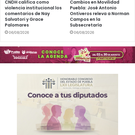
P
o
CNDH califica como
Cambios en Movilidad
u
violencia institucional los
Puebla: José Antonio
?
comentarios de Nay
Ontiveros releva a Norman
e
Salvatori y Grace
Campos en la
b
Palomares
Subsecretaría
l
a
06/08/2026
06/08/2026
p
o
r
e
l
S
m
a
r
t
C
i
t
y
E
x