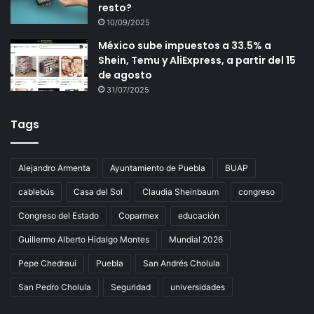
resto?
10/09/2025
México sube impuestos a 33.5% a
Shein, Temu y AliExpress, a partir del 15
de agosto
31/07/2025
Tags
Alejandro Armenta
Ayuntamiento de Puebla
BUAP
cablebús
Casa del Sol
Claudia Sheinbaum
congreso
Congreso del Estado
Coparmex
educación
Guillermo Alberto Hidalgo Montes
Mundial 2026
Pepe Chedraui
Puebla
San Andrés Cholula
San Pedro Cholula
Seguridad
universidades