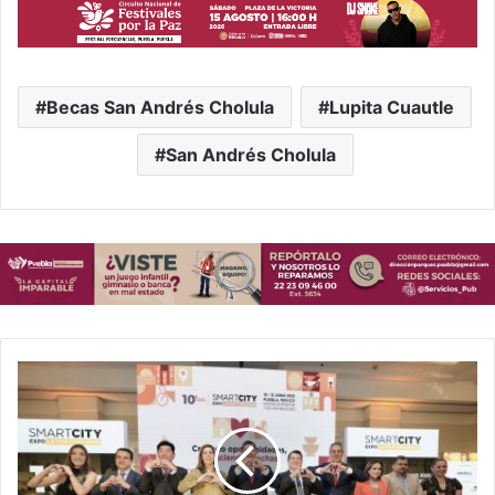
Becas San Andrés Cholula
Lupita Cuautle
San Andrés Cholula
H
a
b
r
á
d