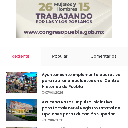
p
o
L
A
T
A
M
C
o
Reciente
Popular
Comentarios
n
g
r
Ayuntamiento implementa operativo
e
para retirar ambulantes en el Centro
s
Histórico de Puebla
s
07/08/2026
Azucena Rosas impulsa iniciativa
para fortalecer el Registro Estatal de
Opciones para Educación Superior
07/08/2026