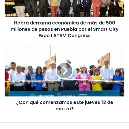
e
r
r
Habrá derrama económica de más de 500
a
millones de pesos en Puebla por el Smart City
m
a
Expo LATAM Congress
e
c
¿
o
C
n
o
ó
n
m
q
i
u
c
é
a
c
d
o
e
¿Con qué comenzamos este jueves 13 de
m
m
marzo?
e
á
n
s
z
d
a