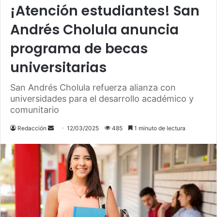
¡Atención estudiantes! San
Andrés Cholula anuncia
programa de becas
universitarias
San Andrés Cholula refuerza alianza con
universidades para el desarrollo académico y
comunitario
Redacción
S
12/03/2025
485
1 minuto de lectura
e
n
d
a
n
e
m