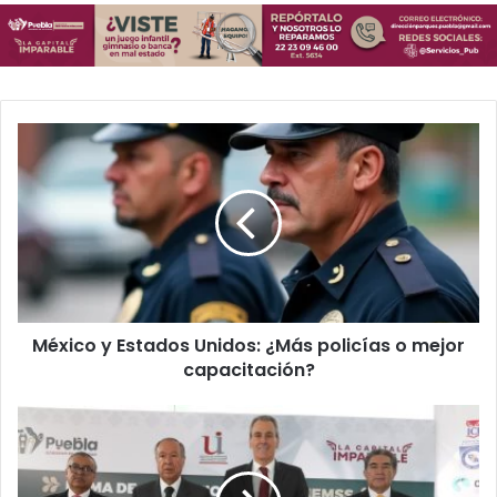
M
é
x
i
c
o
y
E
s
México y Estados Unidos: ¿Más policías o mejor
t
capacitación?
a
d
o
¡
s
B
U
e
n
c