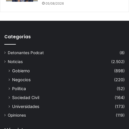
a
05/08/2026
s
u
n
i
v
Categorías
e
r
s
Detonantes Podcat
(8)
i
d
Noticias
(2.502)
a
Gobierno
(898)
d
Negocios
(220)
e
s
Política
(52)
Sociedad Civil
(164)
Universidades
(173)
Opiniones
(119)