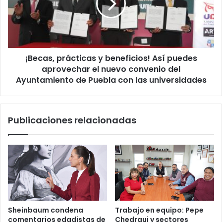
i
a
d
s
o
,
s
p
:
r
¿
¡Becas, prácticas y beneficios! Así puedes
á
M
aprovechar el nuevo convenio del
c
á
t
Ayuntamiento de Puebla con las universidades
s
i
p
c
o
a
Publicaciones relacionadas
l
s
i
y
c
b
í
e
a
n
s
e
o
f
m
i
e
c
Sheinbaum condena
Trabajo en equipo: Pepe
j
i
comentarios edadistas de
Chedraui y sectores