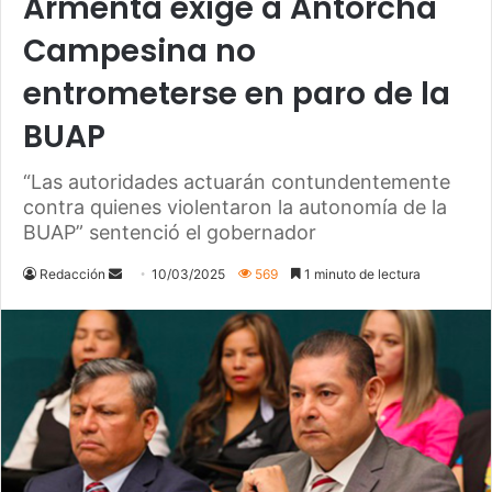
Armenta exige a Antorcha
Campesina no
entrometerse en paro de la
BUAP
“Las autoridades actuarán contundentemente
contra quienes violentaron la autonomía de la
BUAP” sentenció el gobernador
Redacción
S
10/03/2025
569
1 minuto de lectura
e
n
d
a
n
e
m
a