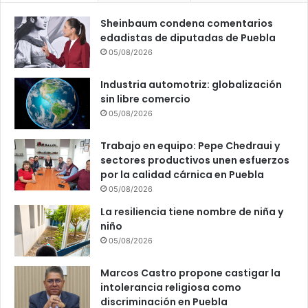
n
t
Sheinbaum condena comentarios
a
edadistas de diputadas de Puebla
m
05/08/2026
i
e
Industria automotriz: globalización
n
sin libre comercio
t
05/08/2026
o
d
Trabajo en equipo: Pepe Chedraui y
e
sectores productivos unen esfuerzos
P
por la calidad cárnica en Puebla
u
05/08/2026
e
b
La resiliencia tiene nombre de niña y
l
niño
a
05/08/2026
c
o
Marcos Castro propone castigar la
n
intolerancia religiosa como
l
discriminación en Puebla