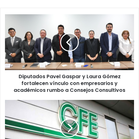
Diputados
Pavel
Gaspar
y
Laura
Gómez
fortalecen
vínculo
con
Diputados Pavel Gaspar y Laura Gómez
empresarios
y
fortalecen vínculo con empresarios y
académicos
académicos rumbo a Consejos Consultivos
rumbo
a
CFE
Consejos
suspenderá
Consultivos
el
servicio
eléctrico
en