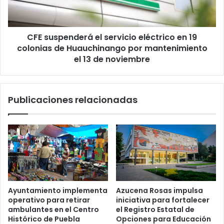
19
colonias
de
CFE suspenderá el servicio eléctrico en 19
Huauchinango
por
colonias de Huauchinango por mantenimiento
mantenimiento
el 13 de noviembre
el
13
de
Publicaciones relacionadas
noviembre
Ayuntamiento implementa
Azucena Rosas impulsa
operativo para retirar
iniciativa para fortalecer
ambulantes en el Centro
el Registro Estatal de
Histórico de Puebla
Opciones para Educación