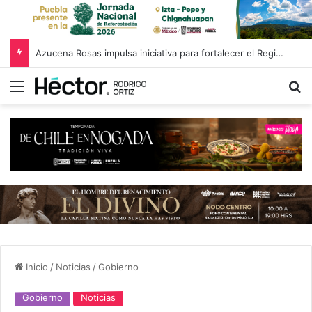
Azucena Rosas impulsa iniciativa para fortalecer el Registro Estatal de Opciones para Educación Superior
Menú
B
Inicio
/
Noticias
/
Gobierno
Gobierno
Noticias