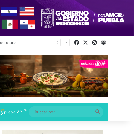
Facebook
X
Instagram
Acceso
s, Niños y Adolescentes
℃
23
Buscar
puebla
por