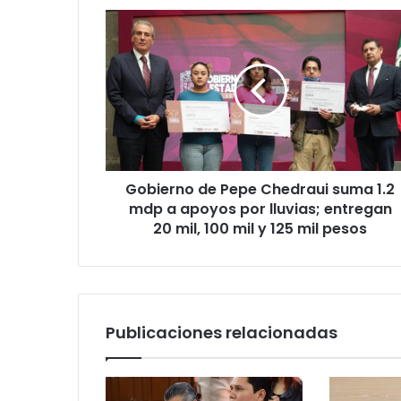
Gobierno
de
Pepe
Chedraui
suma
1.2
mdp
a
apoyos
Gobierno de Pepe Chedraui suma 1.2
por
lluvias;
mdp a apoyos por lluvias; entregan
entregan
20 mil, 100 mil y 125 mil pesos
20
mil,
100
mil
y
Publicaciones relacionadas
125
mil
pesos