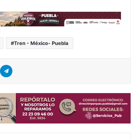
Tren - México- Puebla
er
hatsApp
Telegram