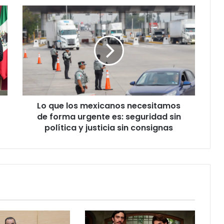
Lo
que
los
mexicanos
necesitamos
de
forma
urgente
es:
Lo que los mexicanos necesitamos
seguridad
sin
de forma urgente es: seguridad sin
política
política y justicia sin consignas
y
justicia
sin
consignas