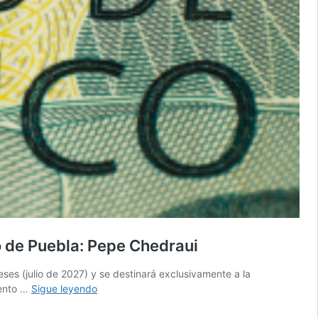
o de Puebla: Pepe Chedraui
eses (julio de 2027) y se destinará exclusivamente a la
Banco
iento …
Sigue leyendo
Santander,
ganador